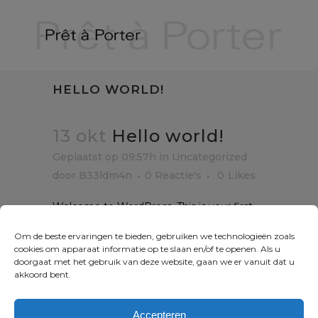
HELLO WORLD!
13 okt
Hello world!
Geplaatst op 09:57h
in
Uncategorized
door
B33ldm4n
0 Reactie's
0
Likes
Welcome to WordPress. This is your first
post. Edit or delete it, then start writing!
Om de beste ervaringen te bieden, gebruiken we technologieën zoals
cookies om apparaat informatie op te slaan en/of te openen. Als u
doorgaat met het gebruik van deze website, gaan we er vanuit dat u
Sorry, het is niet mogelijk om te reageren.
akkoord bent.
Accepteren